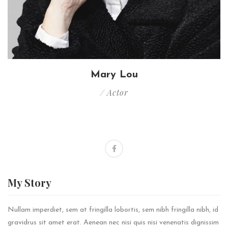
Mary Lou
/ Actor
My
Story
Nullam imperdiet, sem at fringilla lobortis, sem nibh fringilla nibh, id
gravidrus sit amet erat. Aenean nec nisi quis nisi venenatis dignissim