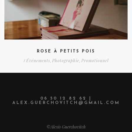
ROSE À PETITS POIS
Événements
Photographie
Promotionnel
/
,
,
06 50 12 82 62 |
ALEX.GUERCHOVITCH@GMAIL.COM
©Alexis Guerchovitch