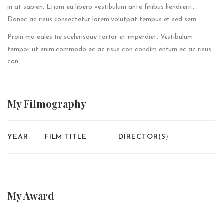
in at sapien. Etiam eu libero vestibulum ante finibus hendrerit.
Donec ac risus consectetur lorem volutpat tempus et sed sem.
Proin mo eales tie scelerisque tortor et imperdiet. Vestibulum
tempor ut enim commodo ec ac risus con condim entum ec ac risus
con
My
Filmography
YEAR
FILM TITLE
DIRECTOR(S)
My
Award